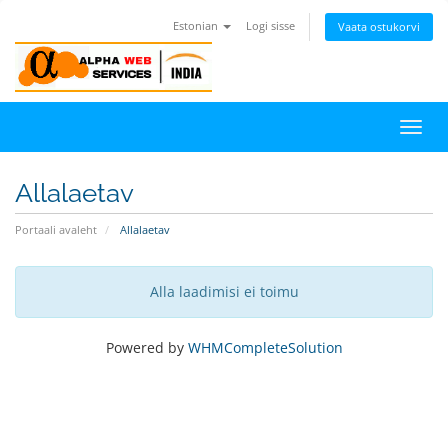
Estonian
Logi sisse
Vaata ostukorvi
Lülit
navig
Allalaetav
Portaali avaleht
Allalaetav
Alla laadimisi ei toimu
Powered by
WHMCompleteSolution